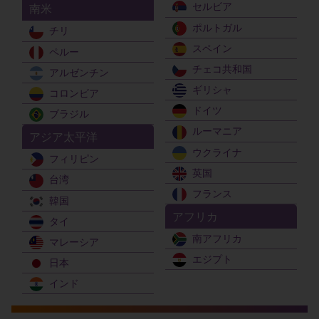
セルビア
南米
ポルトガル
チリ
スペイン
ペルー
チェコ共和国
アルゼンチン
ギリシャ
コロンビア
ドイツ
ブラジル
ルーマニア
アジア太平洋
ウクライナ
フィリピン
英国
台湾
フランス
韓国
アフリカ
タイ
南アフリカ
マレーシア
エジプト
日本
インド