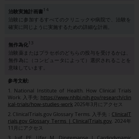
14
治験実施計画書
治験に参加するすべてのクリニックや病院で、治験を
確実に同じように実施するための詳細な計画。
13
無作為化
治験薬またはプラセボのどちらの投与を受けるかは、
無作為に（コンピュータによって）選択されることを
意味しています。
参考文献:
1. National Institute of Health. How Clinical Trials
Work. 入手先:
https://www.nhlbi.nih.gov/research/clin
ical-trials/how-studies-work
2025年3月にアクセス
2. ClinicalTrials.gov Glossary Terms. 入手先：
ClinicalT
rials.gov Glossary Terms | ClinicalTrials.gov
. 2024年
11月にアクセス
3. Juif PE, Ufer M, Dingemanse J. Cardiodynamic