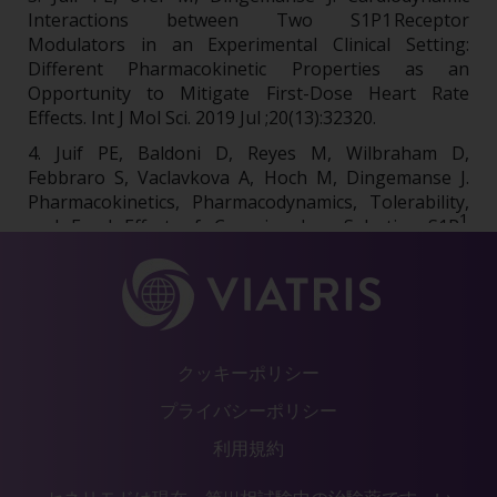
Interactions between Two S1P1 Receptor
Modulators in an Experimental Clinical Setting:
Different Pharmacokinetic Properties as an
Opportunity to Mitigate First-Dose Heart Rate
Effects. Int J Mol Sci. 2019 Jul ;20(13):32320.
4. Juif PE, Baldoni D, Reyes M, Wilbraham D,
Febbraro S, Vaclavkova A, Hoch M, Dingemanse J.
Pharmacokinetics, Pharmacodynamics, Tolerability,
1
and Food Effect of Cenerimod, a Selective S1P
Receptor Modulator in Healthy Subjects. Int J Mol Sci.
2017 Dec 6;18(12):2636.
5. Boof ML, van Lier JJ, English S, Fischer H, Ufer M,
Dingemanse J. Absorption, distribution, metabolism,
and excretion of cenerimod, a selective S1P
receptor
1
クッキーポリシー
modulator in healthy subjects. Xenobiotica. 2020
Aug;50(8):947-956.
プライバシーポリシー
6. Juif PE, Dingemanse J, Winkle P, Ufer M.
利用規約
Pharmacokinetics and Pharmacodynamics of
Cenerimod, A Selective S1P
R Modulator, Are Not