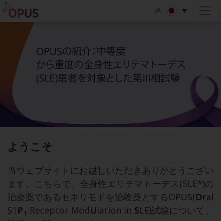
JA
ようこそ
当ウェブサイトにお越しいただきありがとうござい
ます。こちらで、全身性エリテマトーデス(SLE*)の
治療薬であるセネリモドを治験薬とするOPUS(
O
ral
S1
P
Receptor Mod
U
lation in
S
LE)試験について、
1