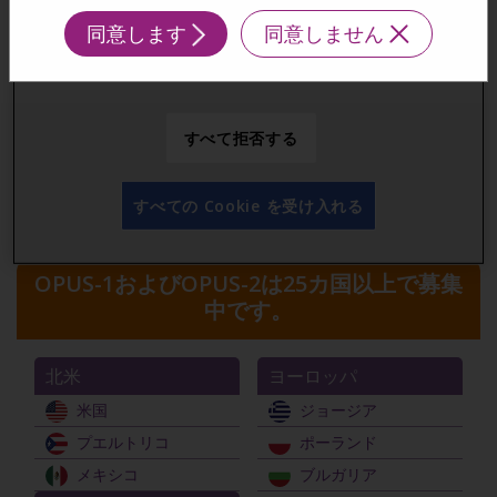
ことに同意したことになります。
て、治験に関連する交通費および時間に対する負
同意します
同意しません
担軽減費が、適格者に提供される場合がありま
Cookie 設定
す。
OPUS試験登録時の交通費及び時間に対する負担
すべて拒否する
軽減の可能性については、医療チームにお尋ねく
ださい。
すべての Cookie を受け入れる
募集対象国
OPUS-1およびOPUS-2は25カ国以上で募集
中です。
北米
ヨーロッパ
米国
ジョージア
プエルトリコ
ポーランド
メキシコ
ブルガリア