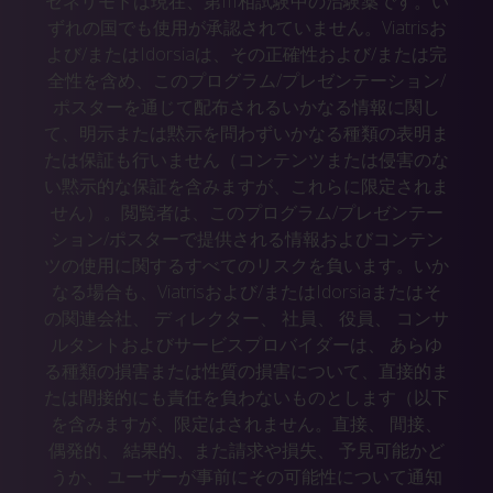
セネリモドは現在、第III相試験中の治験薬です。い
1
Affected by Ethnicity in Healthy Asian and White
ずれの国でも使用が承認されていません。Viatrisお
Subjects. Clin Transl Sci. 2021 Jan;14(1):143-147.
よび/またはIdorsiaは、その正確性および/または完
7. Juif PE, Mueller MS, Charfi H, Dingemanse J. Lack
全性を含め、このプログラム/プレゼンテーション/
of Effect of Cenerimod, a Selective S1P
Receptor
ポスターを通じて配布されるいかなる情報に関し
1
Modulator, on the Pharmacokinetics of a Combined
て、明示または黙示を問わずいかなる種類の表明ま
Oral Contraceptive. Int J Mol Sci. 2022 Nov
たは保証も行いません（コンテンツまたは侵害のな
29;23(23):14986.
い黙示的な保証を含みますが、これらに限定されま
8. Mueller MS, Juif P-E, Charfi H, Dingemanse J.
せん）。閲覧者は、このプログラム/プレゼンテー
Multiple-dose pharmacokinetics of cenerimod and
ション/ポスターで提供される情報およびコンテン
the effect of construction on consideration. J Clin
ツの使用に関するすべてのリスクを負います。いか
Pharmacol. 2024;64(12):1566–1575.
なる場合も、Viatrisおよび/またはIdorsiaまたはそ
の関連会社、 ディレクター、 社員、 役員、 コンサ
9. Hermann V, Batalov A, Smakotina S, Juif PE,
Cornelisse P. First use of cenerimod, a selective
ルタントおよびサービスプロバイダーは、 あらゆ
S1P
receptor modulator, for the treatment of SLE: a
る種類の損害または性質の損害について、直接的ま
1
double-blind, randomised, placebo-controlled, proof-
たは間接的にも責任を負わないものとします（以下
of-concept study. Lupus Sci Med. 2019 Nov
を含みますが、限定はされません。直接、 間接、
9;6(1):e000354.
偶発的、 結果的、また請求や損失、 予見可能かど
10. Askanase A, Berkani O, Cahuzac C, Cornelisse P,
うか、 ユーザーが事前にその可能性について通知