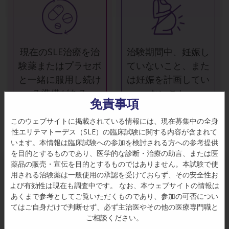
現在のSLE治療を治
治験期間中、妊娠し
験薬またはプラセボ
ていないこと、また
と一緒に服用し続け
は妊娠を計画してい
る準備がある
ないこと
免責事項
このウェブサイトに掲載されている情報には、現在募集中の全身
性エリテマトーデス（SLE）の臨床試験に関する内容が含まれて
います。本情報は臨床試験への参加を検討される方への参考提供
を目的とするものであり、医学的な診断・治療の助言、または医
クリニックまたは病院の医療チームが、あなたの
薬品の販売・宣伝を目的とするものではありません。本試験で使
健康状態や服用している薬について質問し、
用される治験薬は一般使用の承認を受けておらず、その安全性お
「すべての Cookie を受け入れる」をクリックす
OPUS試験に適格かどうかを調べるためにいくつ
よび有効性は現在も調査中です。 なお、本ウェブサイトの情報は
ると、サイトナビゲーションを強化し、サイトの
あくまで参考としてご覧いただくものであり、参加の可否につい
かの検査を実施します。
使用状況を分析し、弊社のマーケティング活動を
てはご自身だけで判断せず、必ず主治医やその他の医療専門職と
すべての治験に関連する来院、検査、治験薬は無
ご相談ください。
支援するために、デバイスに Cookie を保存する
料で提供されます。さらに、国固有の法律に応じ